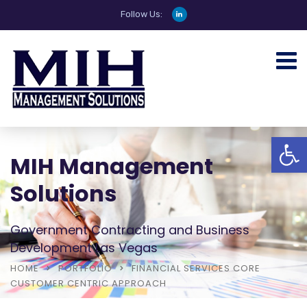
Follow Us:
Open
MIH Management
Solutions
Government Contracting and Business
Development Las Vegas
HOME
PORTFOLIO
FINANCIAL SERVICES CORE
CUSTOMER CENTRIC APPROACH