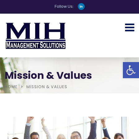
Follow Us:
Open
Mission & Values
HOME
MISSION & VALUES